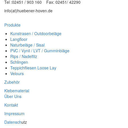
Tel :02451 / 903 160 Fax: 02451/ 42290
info(at)huebener-hoven.de
Produkte
Kunstrasen / Outdoorbeläge
Langfloor
Naturbeläge / Sisal
PVC / Vynil / LVT / Gumminbläge
Rips / Nadelfilz
Schlingen
Teppichfliesen Loose Lay
Velours
Zubehör
Klebematerial
Über Uns
Kontakt
Impressum
Datensch
utz